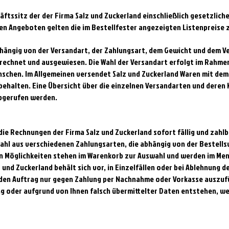
häftssitz der der Firma Salz und Zuckerland einschließlich gesetzlic
ten Angeboten gelten die im Bestellfester angezeigten Listenpreise 
bhängig von der Versandart, der Zahlungsart, dem Gewicht und dem V
erechnet und ausgewiesen. Die Wahl der Versandart erfolgt im Rahme
schen. Im Allgemeinen versendet Salz und Zuckerland Waren mit dem
rbehalten. Eine Übersicht über die einzelnen Versandarten und dere
bgerufen werden.
 die Rechnungen der Firma Salz und Zuckerland sofort fällig und zahl
ahl aus verschiedenen Zahlungsarten, die abhängig von der Bestells
n Möglichkeiten stehen im Warenkorb zur Auswahl und werden im Me
und Zuckerland behält sich vor, in Einzelfällen oder bei Ablehnung d
, den Auftrag nur gegen Zahlung per Nachnahme oder Vorkasse auszuf
g oder aufgrund von Ihnen falsch übermittelter Daten entstehen, w