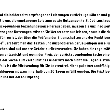
sind die beiderseits empfangenen Leistungen zurückzugewähren und
Sie uns die empfangene Leistung sowie Nutzungen (z.B. Gebrauchsvor
ückgewähren beziehungsweise herausgeben, müssen Sie uns insoweit 
gezogene Nutzungen müssen Sie Wertersatz nur leisten, soweit die N
ühren ist, der über die Prüfung der Eigenschaften und der Funktion
e“ versteht man das Testen und Ausprobieren der jeweiligen Ware, w
achen sind auf unsere Gefahr zurückzusenden. Sie haben die regelmä
ten entspricht und wenn der Preis der zurückzusendenden Sache eine
s der Sache zum Zeitpunkt des Widerrufs noch nicht die Gegenleistun
alls ist die Rücksendung für Sie kostenfrei. Nicht paketversandfähi
ahlungen müssen innerhalb von 30 Tagen erfüllt werden. Die Frist beg
ür uns mit deren Empfang.
ruf