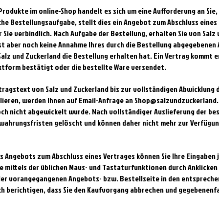
 Produkte im online-Shop handelt es sich um eine Aufforderung an Sie,
che Bestellungsaufgabe, stellt dies ein Angebot zum Abschluss eines
r Sie verbindlich. Nach Aufgabe der Bestellung, erhalten Sie von Sal
ist aber noch keine Annahme Ihres durch die Bestellung abgegebenen 
Salz und Zuckerland die Bestellung erhalten hat. Ein Vertrag kommt 
xtform bestätigt oder die bestellte Ware versendet.
tragstext von Salz und Zuckerland bis zur vollständigen Abwicklung d
lieren, werden Ihnen auf Email-Anfrage an
Shop@salzundzuckerland.
och nicht abgewickelt wurde. Nach vollständiger Auslieferung der be
ewahrungsfristen gelöscht und können daher nicht mehr zur Verfügun
es Angebots zum Abschluss eines Vertrages können Sie Ihre Eingaben 
e mittels der üblichen Maus- und Tastaturfunktionen durch Anklicken 
 der vorangegangenen Angebots- bzw. Bestellseite in den entsprech
ch berichtigen, dass Sie den Kaufvorgang abbrechen und gegebenenfa