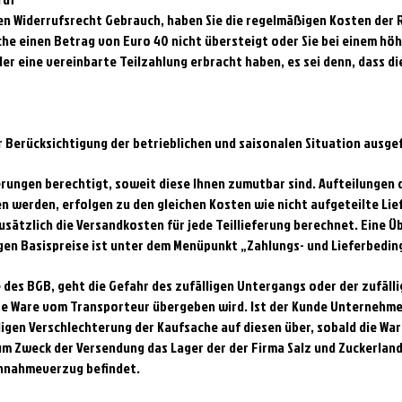
n Widerrufsrecht Gebrauch, haben Sie die regelmäßigen Kosten der 
e einen Betrag von Euro 40 nicht übersteigt oder Sie bei einem höh
er eine vereinbarte Teilzahlung erbracht haben, es sei denn, dass di
 Berücksichtigung der betrieblichen und saisonalen Situation ausge
eferungen berechtigt, soweit diese Ihnen zumutbar sind. Aufteilungen 
 werden, erfolgen zu den gleichen Kosten wie nicht aufgeteilte Lief
usätzlich die Versandkosten für jede Teillieferung berechnet. Eine Ü
gen Basispreise ist unter dem Menüpunkt „Zahlungs- und Lieferbedin
e des BGB, geht die Gefahr des zufälligen Untergangs oder der zufäl
te Ware vom Transporteur übergeben wird. Ist der Kunde Unternehmer
ligen Verschlechterung der Kaufsache auf diesen über, sobald die War
m Zweck der Versendung das Lager der der Firma Salz und Zuckerland
 Annahmeverzug befindet.