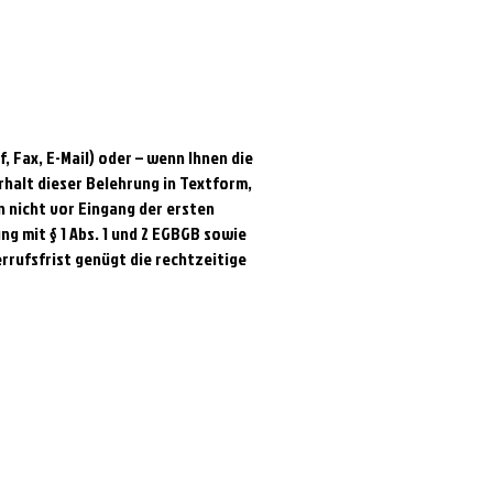
, Fax, E-Mail) oder – wenn Ihnen die
rhalt dieser Belehrung in Textform,
 nicht vor Eingang der ersten
ng mit § 1 Abs. 1 und 2 EGBGB sowie
errufsfrist genügt die rechtzeitige