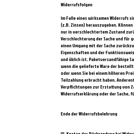
Widerrufsfolgen
Im Falle eines wirksamen Widerrufs 
(z.B. Zinsen) herauszugeben. Können 
nur in verschlechtertem Zustand zur
Verschlechterung der Sache und für 
einen Umgang mit der Sache zurückzuf
Eigenschaften und der Funktionsweis
und üblich ist. Paketversandfähige S
wenn die gelieferte Ware der bestell
oder wenn Sie bei einem höheren Prei
Teilzahlung erbracht haben. Anderenf
Verpflichtungen zur Erstattung von Z
Widerrufserklärung oder der Sache, f
Ende der Widerrufsbelehrung
VI. Kosten der Rücksendung bei Wider