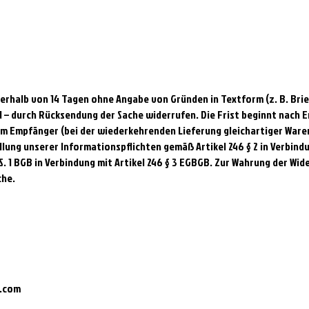
erhalb von 14 Tagen ohne Angabe von Gründen in Textform (z. B. Brief
d – durch Rücksendung der Sache widerrufen. Die Frist beginnt nach E
im Empfänger (bei der wiederkehrenden Lieferung gleichartiger Waren
üllung unserer Informationspflichten gemäß Artikel 246 § 2 in Verbindu
 S. 1 BGB in Verbindung mit Artikel 246 § 3 EGBGB. Zur Wahrung der Wid
che.
l.com