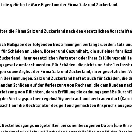
t die gelieferte Ware Eigentum der Firma Salz und Zuckerland.
aftet die Firma Salz und Zuckerland nach den gesetzlichen Vorschrifte
nach Maßgabe der folgenden Bestimmungen verlangt werden: Salz un
ür Schäden an Leben, Körper und Gesundheit, die auf einer fahrläss
Zuckerland, ihrer gesetzlichen Vertreter oder ihrer Erfüllungsgehilf
sgesetz umfasst werden. Für Schäden, die nicht von Satz 1 erfasst 
n sowie Arglist der Firma Salz und Zuckerland, ihrer gesetzlichen Ve
n Bestimmungen. Salz und Zuckerland haftet auch für Schäden, die d
henden Schäden auf der Verletzung von Rechten, die dem Kunden nach
erletzung von Pflichten, deren Erfüllung die ordnungsgemäße Durchf
 der Vertragspartner regelmäßig vertraut und vertrauen darf (Kardin
sicht auf die Rechtsnatur des geltend gemachten Anspruchs ausges
es Bestellvorgangs mitgeteilten personenbezogenen Daten (wie Anre