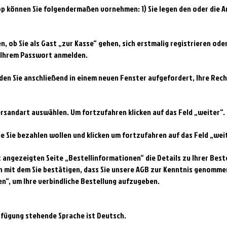
op können Sie folgendermaßen vornehmen: 1) Sie legen den oder die Ar
, ob Sie als Gast „zur Kasse“ gehen, sich erstmalig registrieren oder,
nd Ihrem Passwort anmelden.
werden Sie anschließend in einem neuen Fenster aufgefordert, Ihre 
rsandart auswählen. Um fortzufahren klicken auf das Feld „weiter“.
wie Sie bezahlen wollen und klicken um fortzufahren auf das Feld „wei
zt angezeigten Seite „Bestellinformationen“ die Details zu Ihrer Bes
n mit dem Sie bestätigen, dass Sie unsere AGB zur Kenntnis genomme
len“, um Ihre verbindliche Bestellung aufzugeben.
erfügung stehende Sprache ist Deutsch.