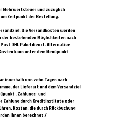
her Mehrwertsteuer und zuzüglich
zum Zeitpunkt der Bestellung.
ersandziel. Die Versandkosten werden
n der bestehenden Möglichkeiten nach
 Post DHL Paketdienst. Alternative
n Kosten kann unter dem Menüpunkt
bar innerhalb von zehn Tagen nach
umme, der Lieferart und dem Versandziel
nüpunkt „Zahlungs- und
er Zahlung durch Kreditinstitute oder
ühren. Kosten, die durch Rückbuchung
erden Ihnen berechnet./