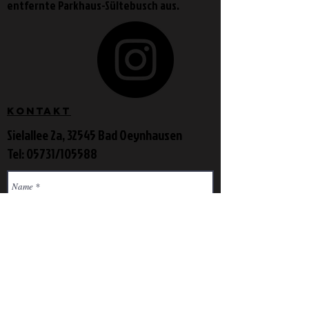
entfernte Parkhaus-Sültebusch aus.
Kontakt
Sielallee 2a, 32545 Bad Oeynhausen
Tel: 05731/105588
Nachricht und Informationen*