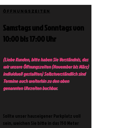
Öffnungszeiten
Samstags und Sonntags von
10:00 bis 17:00 Uhr
(Liebe Kunden, bitte haben Sie Verständnis, das
wir unsere Öffnungszeiten (November bis März)
individuell gestallten) Selbstverständlich sind
Termine auch weiterhin zu den oben
genannten Uhrzeiten buchbar.
Sollte unser hauseigener Parkplatz voll
sein,
weichen Sie bitte in das
150 Meter