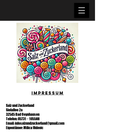
Impressum
Salz und Zuckerland
Sielallee 2a
32545 Bad Oeynhausen
Telefon: 05731 – 105588
Email: infosalzundzuckerland@gmail.com
Eigentümer: Milica Vidovic