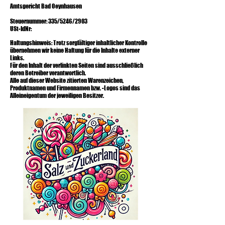
Amtsgericht Bad Oeynhausen
Steuernummer: 335/5246/2903
USt-IdNr:
Haftungshinweis: Trotz sorgfältiger inhaltlicher Kontrolle
übernehmen wir keine Haftung für die Inhalte externer
Links.
Für den Inhalt der verlinkten Seiten sind ausschließlich
deren Betreiber verantwortlich.
Alle auf dieser Website zitierten Warenzeichen,
Produktnamen und Firmennamen bzw. -Logos sind das
Alleineigentum der jeweiligen Besitzer.