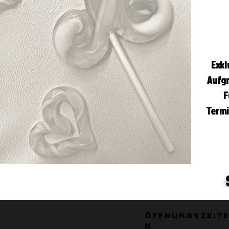
​Exk
Aufgr
F
Termi
Öffnungszeit
n