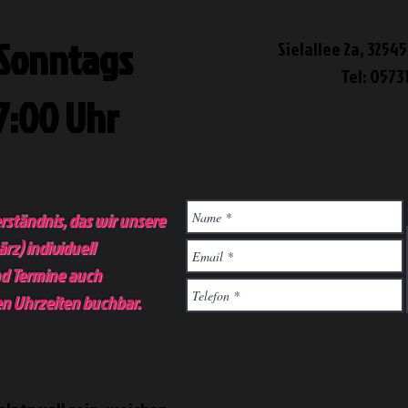
Sonntags
Sielallee 2a, 325
Tel: 0573
17:00 Uhr
rständnis, das wir unsere
z) individuell
ind Termine auch
n Uhrzeiten buchbar.