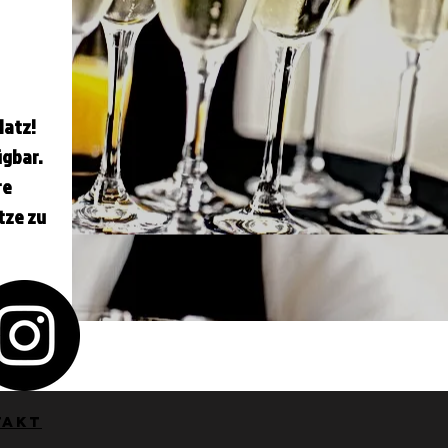
latz!
ügbar.
re
tze zu
d
takt