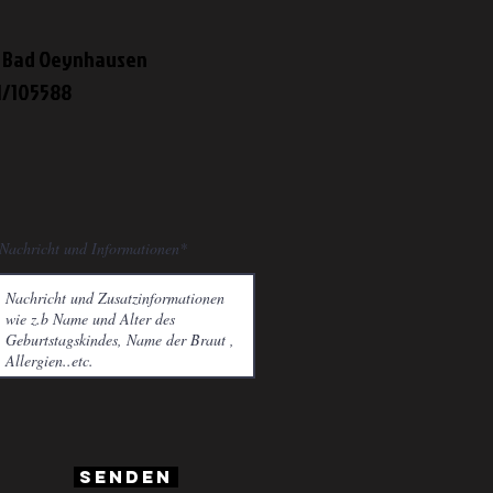
45 Bad Oeynhausen
1/105588
Nachricht und Informationen*
Senden