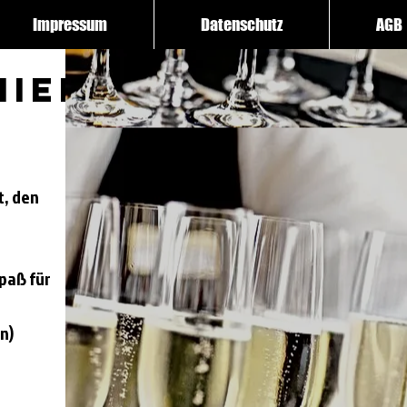
Impressum
Datenschutz
AGB
hied
t, den
paß für
n)