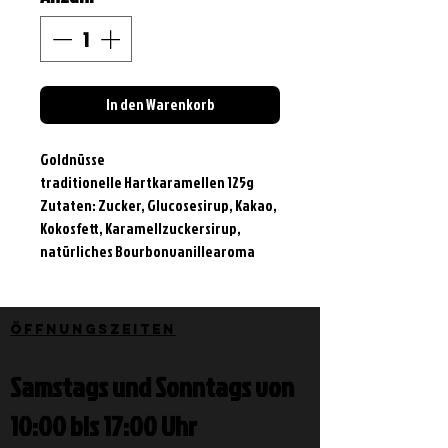
In den Warenkorb
Goldnüsse
traditionelle Hartkaramellen 125g
Zutaten: Zucker, Glucosesirup, Kakao,
Kokosfett, Karamellzuckersirup,
natürliches Bourbonvanillearoma
Öffnungszeiten
Samstags und Sonntags von
10:00 bis 17:00 Uhr