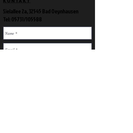
Kontakt
Sielallee 2a, 32545 Bad Oeynhausen
Tel: 05731/105588
Nachricht und Informationen*