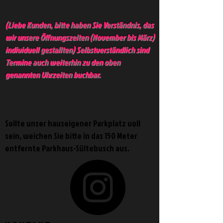
(Liebe Kunden, bitte haben Sie Verständnis, das
wir unsere Öffnungszeiten (November bis März)
individuell gestallten) Selbstverständlich sind
Termine auch weiterhin zu den oben
genannten Uhrzeiten buchbar.
Sollte unser hauseigener Parkplatz voll
sein,
weichen Sie bitte in das
150 Meter
entfernte Parkhaus-Sültebusch aus.